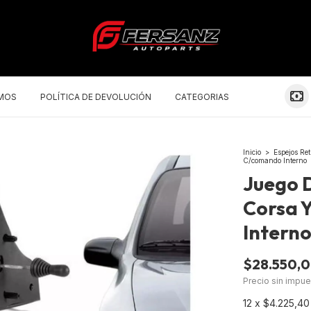
OMOS
POLÍTICA DE DEVOLUCIÓN
CATEGORIAS
Inicio
>
Espejos Ret
C/comando Interno
Juego 
Corsa 
Intern
$28.550,
Precio sin impu
12
x
$4.225,40