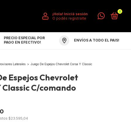
0
¡Hola!
Iniciá sesión
O podés registrarte
PRECIO ESPECIAL POR
ENVÍOS A TODO EL PAIS!
PAGO EN EFECTIVO!
rovisores Laterales
>
Juego De Espejos Chevrolet Corsa Y Classic
De Espejos Chevrolet
Y Classic C/comando
o
00
estos
$23.595,04