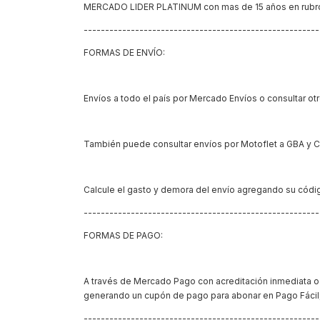
MERCADO LIDER PLATINUM con mas de 15 años en rub
------------------------------------------------------
FORMAS DE ENVÍO:
Envíos a todo el país por Mercado Envíos o consultar o
También puede consultar envíos por Motoflet a GBA y 
Calcule el gasto y demora del envío agregando su código
------------------------------------------------------
FORMAS DE PAGO:
A través de Mercado Pago con acreditación inmediata o c
generando un cupón de pago para abonar en Pago Fácil
------------------------------------------------------