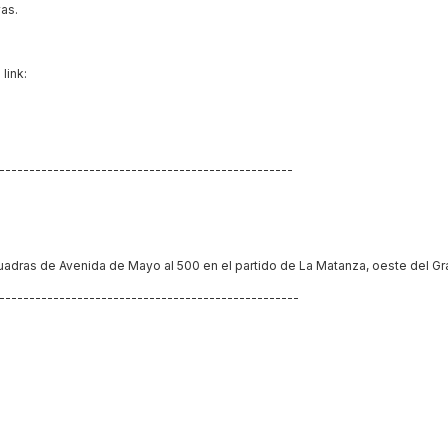
vas.
link:
--------------------------------------------------
uadras de Avenida de Mayo al 500 en el partido de La Matanza, oeste del G
---------------------------------------------------