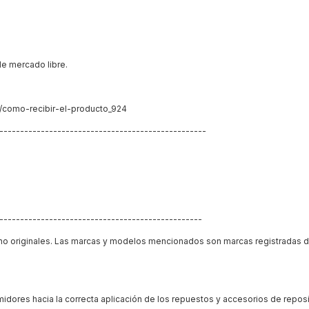
de mercado libre.
a/como-recibir-el-producto_924
---------------------------------------------------
--------------------------------------------------
 no originales. Las marcas y modelos mencionados son marcas registradas 
midores hacia la correcta aplicación de los repuestos y accesorios de reposi