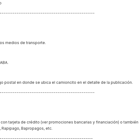
ro
----------------------------------------------------
tros medios de transporte.
CABA.
 postal en donde se ubica el camioncito en el detalle de la publicación.
----------------------------------------------------
on tarjeta de crédito (ver promociones bancarias y financiación) o también
, Rapipago, Bapropagos, etc.
---------------------------------------------------