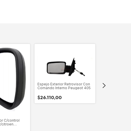
Espejo Exterior Retrovisor Con
Comando Interno Peugeot 405
$26.110,00
Espejo Retroviso
Comando Intern
$26.110,00
or C/control
/citroen