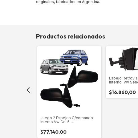
originales, fabricados en Argentina.
Productos relacionados
Espejo Retrovi
Interno. Vw Sen
$16.860,00
sor Derecho
Juego 2 Espejos C/comando
ugeot
Interno Vw Gol 5
r
Puertas.country
$77.140,00