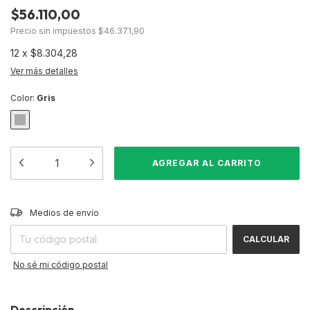
$56.110,00
Precio sin impuestos
$46.371,90
12
x
$8.304,28
Ver más detalles
Color:
Gris
CAMBIAR CP
Entregas para el CP:
Medios de envío
CALCULAR
No sé mi código postal
Descripción