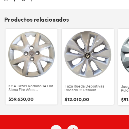
Productos relacionados
Kit 4 Tazas Rodado 14 Fiat
Taza Rueda Deportivas
Jueg
Siena Fire Años
Rodado 15 Renault
Pulg
12.13.14.15.16.17
Sandero-logan-kangoo
Tren
2013
$59.630,00
$12.010,00
$51