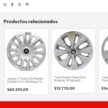
Productos relacionados
Taza Rueda Deportiva
Taza
Juego 4 Tazas De Rueda
Rodado 15 Renault
Chev
Citroen C3 O Berlingo 14
Sandero-logan-kangoo
Pulgadas
$12.770,00
$14
$60.210,00